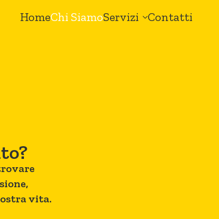
Home
Chi Siamo
Servizi
Contatti
nto?
trovare
sione,
stra vita.